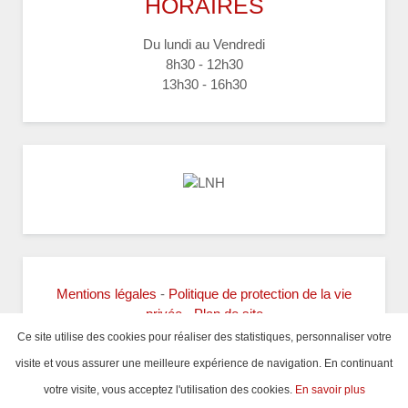
HORAIRES
Du lundi au Vendredi
8h30 - 12h30
13h30 - 16h30
Mentions légales
-
Politique de protection de la vie
privée
-
Plan de site
Ce site utilise des cookies pour réaliser des statistiques, personnaliser votre
Copyright ©2017 Comité 76 Handball -
visite et vous assurer une meilleure expérience de navigation.
En continuant
Réalisation
WEB
NORMAND
votre visite, vous acceptez l'utilisation des cookies.
En savoir plus